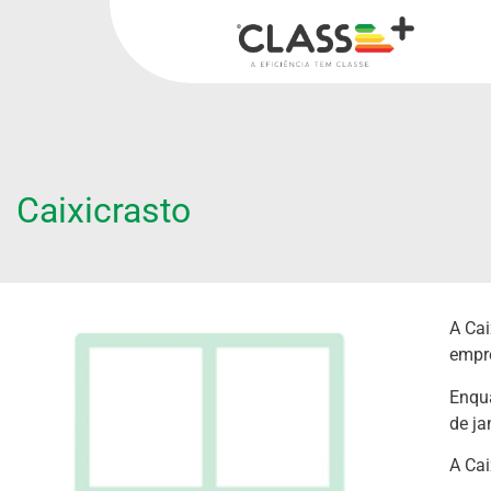
Caixicrasto
A Cai
empr
Enqua
de ja
A Cai