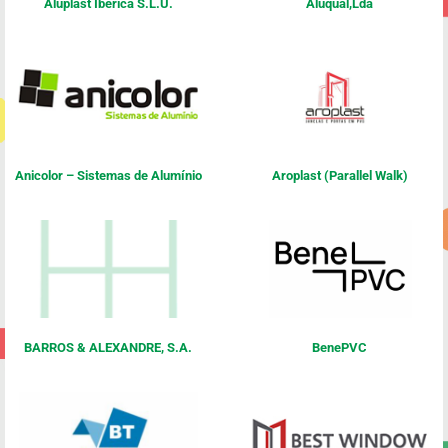
Aluplast Ibérica S.L.U.
Aluqual,Lda
Anicolor – Sistemas de Alumínio
Aroplast (Parallel Walk)
BARROS & ALEXANDRE, S.A.
BenePVC