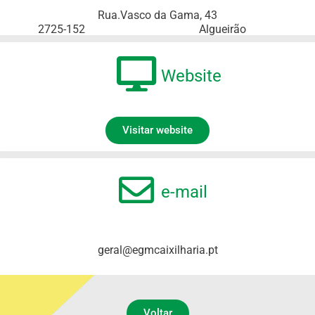
Rua.Vasco da Gama, 43
2725-152
Algueirão
Website
Visitar website
e-mail
geral@egmcaixilharia.pt
Voltar