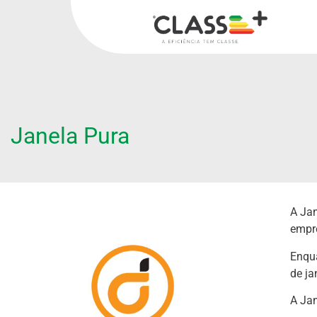
Janela Pura
A Jan
empr
Enqua
de ja
A Jan