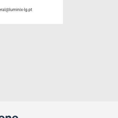
eral@luminix-lg.pt