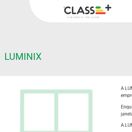
LUMINIX
A LUM
empr
Enqua
janel
A LUM