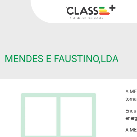
MENDES E FAUSTINO,LDA
A ME
torn
Enqua
energ
A ME