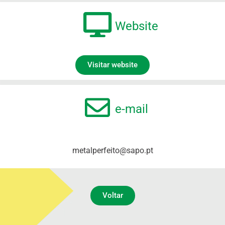
Website
Visitar website
e-mail
metalperfeito@sapo.pt
Voltar