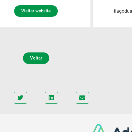
tiagodu
Visitar website
Voltar