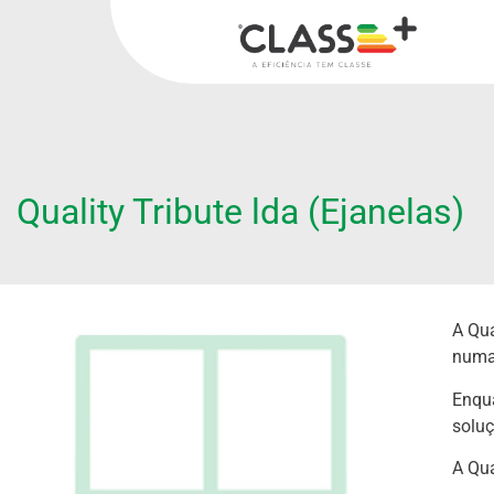
Quality Tribute lda (Ejanelas)
A Qua
numa
Enqua
soluç
A Qua