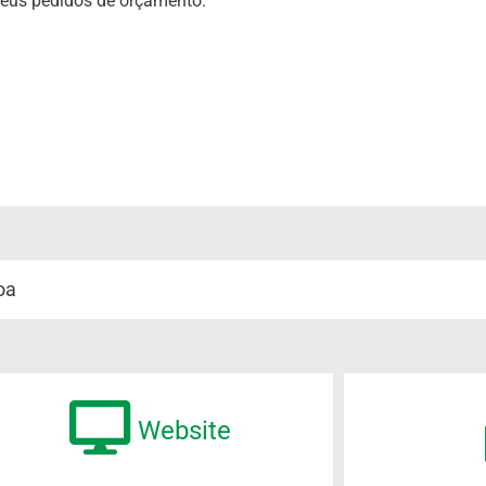
eus pedidos de orçamento.
oa
Website