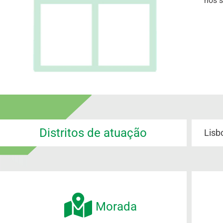
nos s
Distritos de atuação
Lisb
Morada