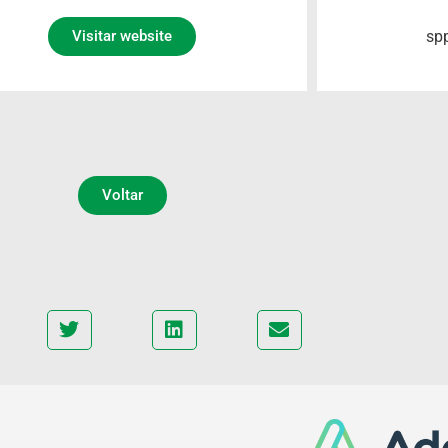
sp
Visitar website
Voltar