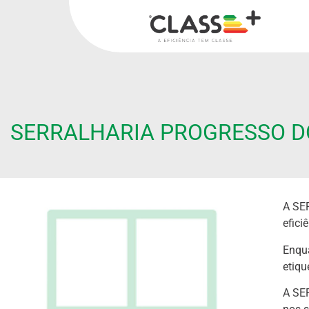
SERRALHARIA PROGRESSO D
A SE
efici
Enqu
etiqu
A SE