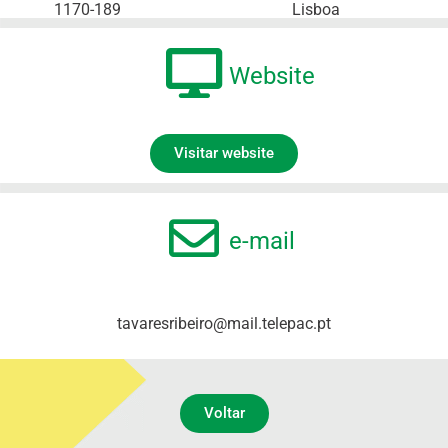
1170-189
Lisboa
Website
Visitar website
e-mail
tavaresribeiro@mail.telepac.pt
Voltar