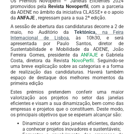
Os Prémios Novoperfil – Janelas Eficientes 2024
promovidos pela
Revista Novoperfil
, com a parceria
da ADENE no âmbito da iniciativa CLASSE+ e o apoio
da
ANFAJE
, regressam para a sua 2ª edição.
A sessão de abertura das candidaturas decorre a 2 de
maio, no Auditório da
Tektónica
,
na Feira
Internacional de Lisboa
, às 10h30, e será
apresentada por Paulo Santos, diretor de
Sustentabilidade e Mobilidade da ADENE, João
Ferreira Gomes, presidente da
ANFAJE
e Gabriela
Costa, diretora da Revista
NovoPerfil
. Seguindo-se
uma breve explicação sobre as categorias e a forma
de realização das candidaturas. Haverá também
espaço de destaque dos melhores momentos da
primeira edição
Estes
prémios pretendem conferir uma maior
valorização aos projetos no setor das janelas
eficientes e visam a sua dinamização, bem como das
empresas e projetos que o constituem. Deste modo,
os principais objetivos que se esperam alcançar
são:
Dinamizar o setor das janelas eficientes, dando
a conhecer projetos inovadores e sustentáveis;