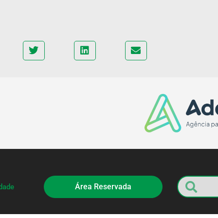
Área Reservada
idade