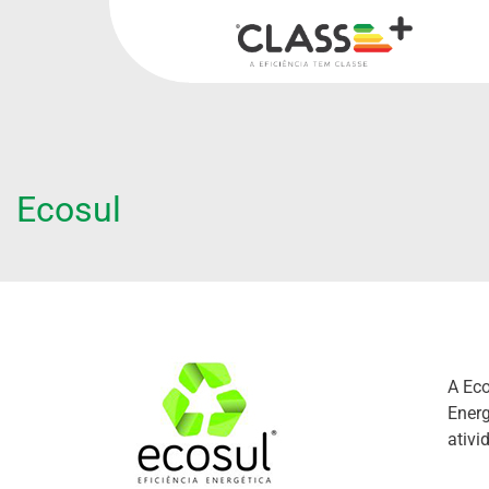
Ecosul
A Eco
Energ
ativi