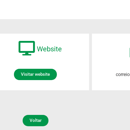
Website
correi
Visitar website
Voltar