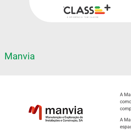
Manvia
A Man
como 
compe
A Man
espa