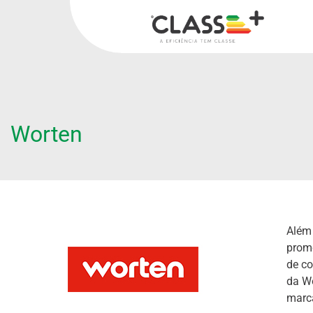
Worten
Além 
promo
de co
da Wo
marc