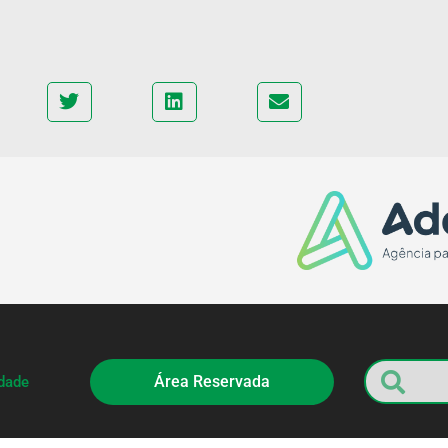
Área Reservada
idade