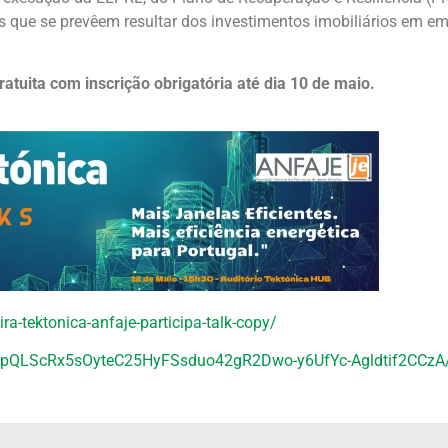
es que se prevêem resultar dos investimentos imobiliários em 
ratuita com inscrição obrigatória até dia 10 de maio.
ira-tektonica-anfaje-participa-talk-copy/
FAIpQLScRx5sOyteC25HyFSsduo42gR2Dwo-y6UfYc-Agldtif2CCzA