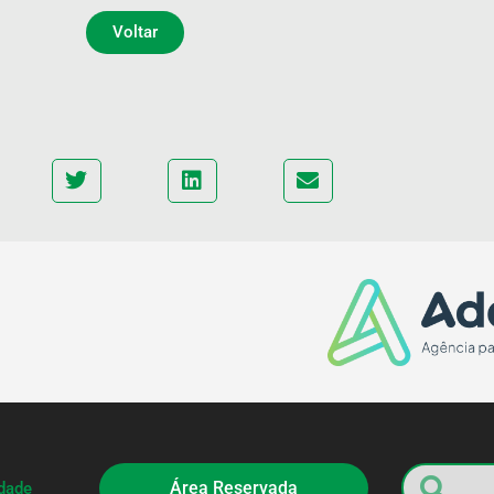
Voltar
Área Reservada
idade